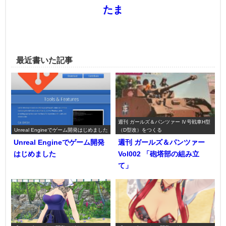
たま
最近書いた記事
週刊 ガールズ＆パンツァー Ⅳ号戦車H型
Unreal Engineでゲーム開発はじめました
（D型改）をつくる
Unreal Engineでゲーム開発
週刊 ガールズ＆パンツァー
はじめました
Vol002 「砲塔部の組み立
て」