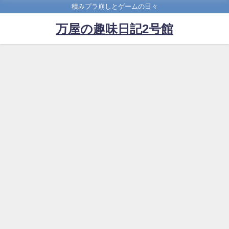
積みプラ崩しとゲームの日々
万屋の趣味日記2号館