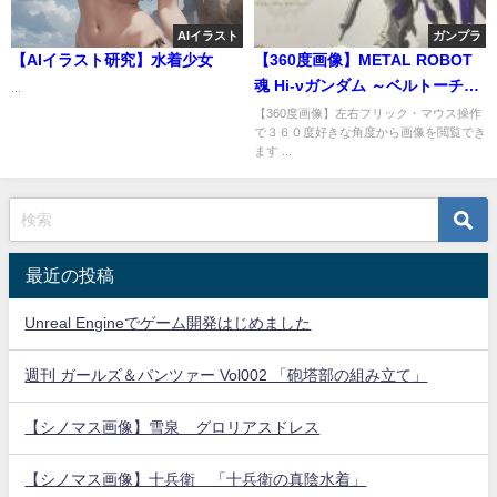
AIイラスト
ガンプラ
【AIイラスト研究】水着少女
【360度画像】METAL ROBOT
魂 Hi-νガンダム ～ベルトーチ
...
カ・チルドレン～ レビュー
【360度画像】左右フリック・マウス操作
で３６０度好きな角度から画像を閲覧でき
ます ...
最近の投稿
Unreal Engineでゲーム開発はじめました
週刊 ガールズ＆パンツァー Vol002 「砲塔部の組み立て」
【シノマス画像】雪泉 グロリアスドレス
【シノマス画像】十兵衛 「十兵衛の真陰水着」