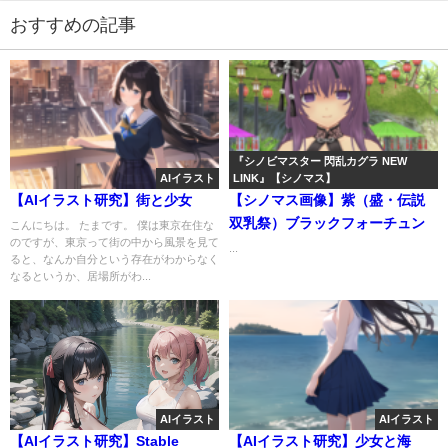
おすすめの記事
『シノビマスター 閃乱カグラ NEW
AIイラスト
LINK』【シノマス】
【AIイラスト研究】街と少女
【シノマス画像】紫（盛・伝説
双乳祭）ブラックフォーチュン
こんにちは。 たまです。 僕は東京在住な
のですが、東京って街の中から風景を見て
...
ると、なんか自分という存在がわからなく
なるというか、居場所がわ...
AIイラスト
AIイラスト
【AIイラスト研究】Stable
【AIイラスト研究】少女と海