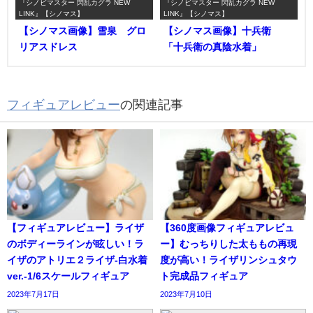
『シノビマスター 閃乱カグラ NEW
『シノビマスター 閃乱カグラ NEW
LINK』【シノマス】
LINK』【シノマス】
【シノマス画像】雪泉 グロ
【シノマス画像】十兵衛
リアスドレス
「十兵衛の真陰水着」
フィギュアレビュー
の関連記事
【フィギュアレビュー】ライザ
【360度画像フィギュアレビュ
のボディーラインが眩しい！ラ
ー】むっちりした太ももの再現
イザのアトリエ２ライザ-白水着
度が高い！ライザリンシュタウ
ver.-1/6スケールフィギュア
ト完成品フィギュア
2023年7月17日
2023年7月10日