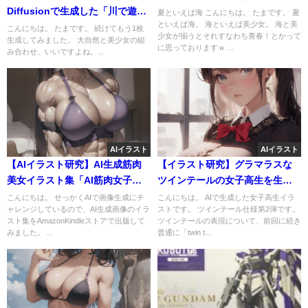
Diffusionで生成した「川で遊ぶ
夏といえば海 こんにちは。 たまです。 夏
といえば海。 海といえば美少女。 海と美
水着の少女達」その②
こんにちは。 たまです。 続けてもう1枚
少女が揃うとそれすなわち青春！とかって
生成してみました。 大自然と美少女の組
に思っておりますｗ ...
み合わせ、いいですよね。...
AIイラスト
AIイラスト
【AIイラスト研究】AI生成筋肉
【イラスト研究】グラマラスな
美女イラスト集「AI筋肉女子」
ツインテールの女子高生を生成
を出版しました
してみた②
こんにちは。 せっかくAIで画像生成にチ
こんにちは。 AIで生成した女子高生イラ
ャレンジしているので、AI生成画像のイラ
ストです。 ツインテール仕様第2弾です。
スト集をAmazonKindleストアで出版して
ツインテールの表現について、前回に続き
みました。 ...
普通に「twin t...