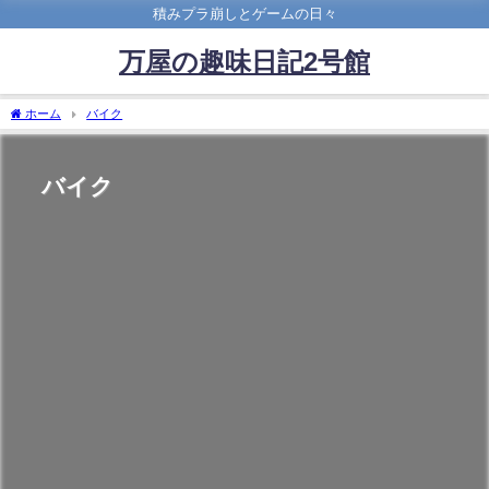
積みプラ崩しとゲームの日々
万屋の趣味日記2号館
ホーム
バイク
バイク