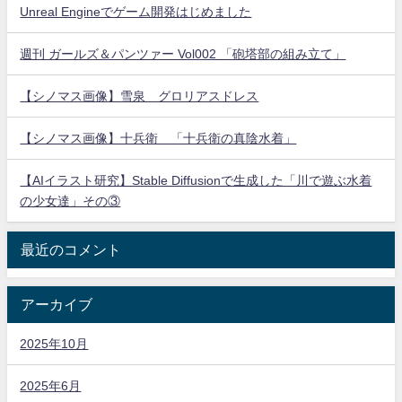
Unreal Engineでゲーム開発はじめました
週刊 ガールズ＆パンツァー Vol002 「砲塔部の組み立て」
【シノマス画像】雪泉 グロリアスドレス
【シノマス画像】十兵衛 「十兵衛の真陰水着」
【AIイラスト研究】Stable Diffusionで生成した「川で遊ぶ水着
の少女達」その③
最近のコメント
アーカイブ
2025年10月
2025年6月