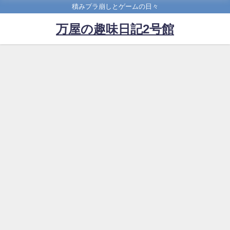
積みプラ崩しとゲームの日々
万屋の趣味日記2号館