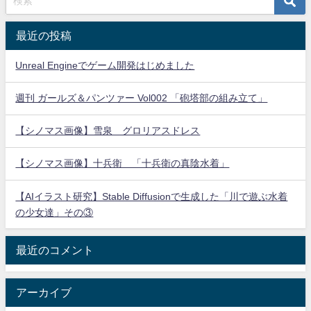
最近の投稿
Unreal Engineでゲーム開発はじめました
週刊 ガールズ＆パンツァー Vol002 「砲塔部の組み立て」
【シノマス画像】雪泉 グロリアスドレス
【シノマス画像】十兵衛 「十兵衛の真陰水着」
【AIイラスト研究】Stable Diffusionで生成した「川で遊ぶ水着
の少女達」その③
最近のコメント
アーカイブ