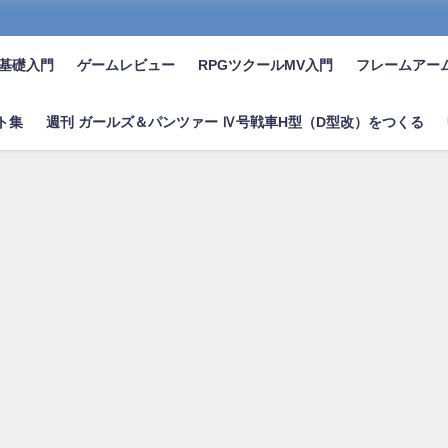
on基礎入門
ゲームレビュー
RPGツクールMV入門
フレームアー
ント集
週刊 ガールズ＆パンツァー Ⅳ号戦車H型（D型改）をつくる