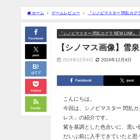
ホーム
ゲームレビュー
『シノビマスター 閃乱カグラ 
『シノビマスター 閃乱カグラ NEW LINK
Facebook
【シノマス画像】雪
post
2024年12月4日
2024年12月4日
はてブ
Facebook
post
Pocket
こんにちは。
今回は、シノビマスター 閃乱カグ
Feedly
レス」の紹介です。
紫を基調とした色合いに、黒い
だいぶ前に入手できていたと思