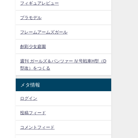
フィギュアレビュー
プラモデル
フレームアームズガール
創彩少女庭園
週刊 ガールズ＆パンツァー Ⅳ号戦車H型（D
型改）をつくる
メタ情報
ログイン
投稿フィード
コメントフィード