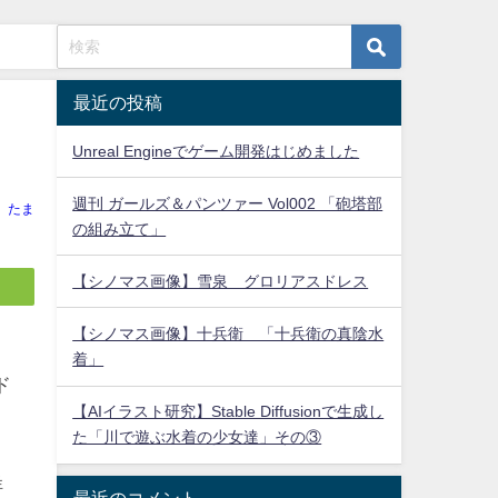
最近の投稿
Unreal Engineでゲーム開発はじめました
週刊 ガールズ＆パンツァー Vol002 「砲塔部
たま
の組み立て」
【シノマス画像】雪泉 グロリアスドレス
【シノマス画像】十兵衛 「十兵衛の真陰水
着」
ド
【AIイラスト研究】Stable Diffusionで生成し
た「川で遊ぶ水着の少女達」その③
詳
最近のコメント