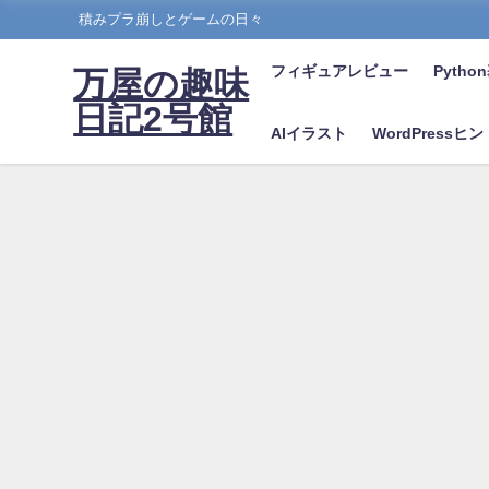
積みプラ崩しとゲームの日々
フィギュアレビュー
Pyth
万屋の趣味
日記2号館
AIイラスト
WordPressヒ