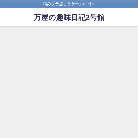
積みプラ崩しとゲームの日々
万屋の趣味日記2号館